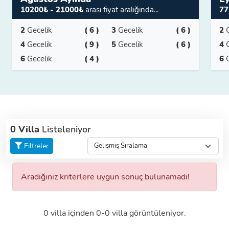
10200₺ - 21000₺
arası fiyat aralığında...
77
2
Gecelik
( 6 )
3
Gecelik
( 6 )
2
4
Gecelik
( 9 )
5
Gecelik
( 6 )
4
6
Gecelik
( 4 )
6
0 Villa
Listeleniyor
Filtreler
Aradığınız kriterlere uygun sonuç bulunamadı!
0 villa içinden 0-0 villa görüntüleniyor.