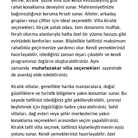
yerine, kiralık yazlık villa size kendi evinizdeymiş gibi
rahat konaklama deneyimi sunar. Mahremiyetinizle
bağımsızlığınızı koruma fırsatı sunar. Aileler, arkadaş
grupları veya çiftler için ideal seçenektir. Villa kiralık
seçenekleri, birçok yatak odası, tam donanımlı mutfak,
ferah oturma alanlarıyla hatta özel bir yüzme havuzu gibi
evinizdeki konforları sunar. Böylelikle tatilinizi maksimum
rahatlıkla geçirmenize yardımcı olur. Kendi yemeklerinizi
hazırlayabilir, istediğiniz zaman dışarı çıkabilir ve kendi
programınızı özgürce oluşturabilirsiniz. Aynı
muhafazakar villa seçenekleri
zamanda
sayesinde
de avantaj elde edebilirsiniz.
Kiralık villalar, genellikle harika manzaralara, doğal
güzelliklere ve turistik bölgelere yakın konumlar sunar. Bu
sayede tatilinizi istediğiniz gibi şekillendirebilir, çevreyi
keşfetmek için özgürlüğün tadını çıkarabilirsiniz. Sahil
villaları, dağ evleri veya şehir merkezlerine yakın
konaklama seçenekleri arasından seçim yapabilirsiniz.
Kiralık tatil villa seçmek, tatilinizi kişiselleştirmenin eşsiz
yolunu sunar. Kendi yemeklerinizi hazırlayabilir, özel