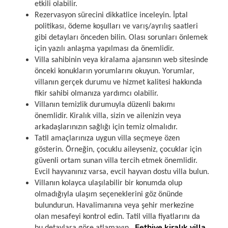
etkili olabilir.
Rezervasyon sürecini dikkatlice inceleyin. İptal
politikası, ödeme koşulları ve varış/ayrılış saatleri
gibi detayları önceden bilin. Olası sorunları önlemek
için yazılı anlaşma yapılması da önemlidir.
Villa sahibinin veya kiralama ajansının web sitesinde
önceki konukların yorumlarını okuyun. Yorumlar,
villanın gerçek durumu ve hizmet kalitesi hakkında
fikir sahibi olmanıza yardımcı olabilir.
Villanın temizlik durumuyla düzenli bakımı
önemlidir. Kiralık villa, sizin ve ailenizin veya
arkadaşlarınızın sağlığı için temiz olmalıdır.
Tatil amaçlarınıza uygun villa seçmeye özen
gösterin. Örneğin, çocuklu aileyseniz, çocuklar için
güvenli ortam sunan villa tercih etmek önemlidir.
Evcil hayvanınız varsa, evcil hayvan dostu villa bulun.
Villanın kolayca ulaşılabilir bir konumda olup
olmadığıyla ulaşım seçeneklerini göz önünde
bulundurun. Havalimanına veya şehir merkezine
olan mesafeyi kontrol edin. Tatil villa fiyatlarını da
Fethiye kiralık villa
bu detaylara göre atlamayın.