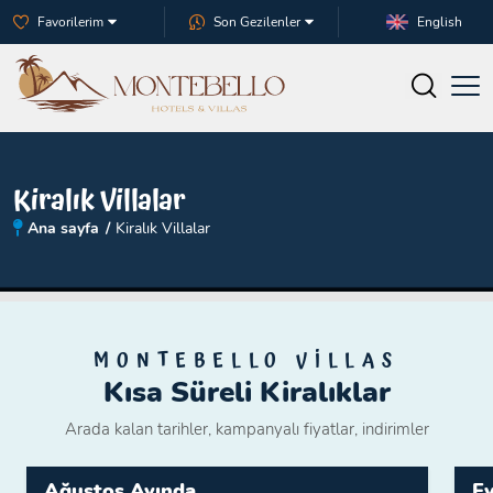
Favorilerim
Son Gezilenler
English
Kiralık Villalar
Ana sayfa
Kiralık Villalar
MONTEBELLO VİLLAS
Kısa Süreli Kiralıklar
Arada kalan tarihler, kampanyalı fiyatlar, indirimler
Ağustos Ayında
Ey