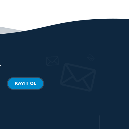
.
KAYIT OL