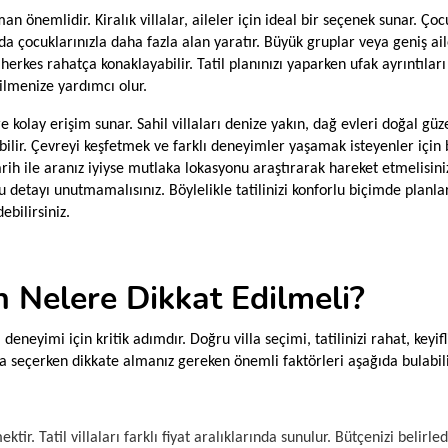
aman önemlidir. Kiralık villalar, aileler için ideal bir seçenek sunar. Ç
a çocuklarınızla daha fazla alan yaratır. Büyük gruplar veya geniş ailel
 herkes rahatça konaklayabilir. Tatil planınızı yaparken ufak ayrıntı
lmenize yardımcı olur.
re kolay erişim sunar. Sahil villaları denize yakın, dağ evleri doğal güze
lir. Çevreyi keşfetmek ve farklı deneyimler yaşamak isteyenler için b
rih ile aranız iyiyse mutlaka lokasyonu araştırarak hareket etmelisin
bu detayı unutmamalısınız. Böylelikle tatilinizi konforlu biçimde planl
ebilirsiniz.
n Nelere Dikkat Edilmeli?
il deneyimi için kritik adımdır. Doğru villa seçimi, tatilinizi rahat, keyi
illa seçerken dikkate almanız gereken önemli faktörleri aşağıda bulabili
mektir. Tatil villaları farklı fiyat aralıklarında sunulur. Bütçenizi beli