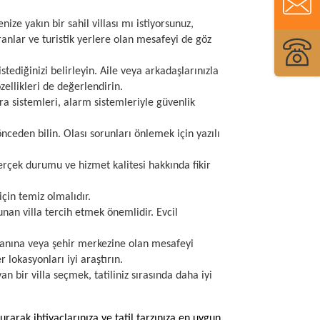
ze yakın bir sahil villası mı istiyorsunuz,
ranlar ve turistik yerlere olan mesafeyi de göz
tediğinizi belirleyin. Aile veya arkadaşlarınızla
ellikleri de değerlendirin.
ra sistemleri, alarm sistemleriyle güvenlik
 önceden bilin. Olası sorunları önlemek için yazılı
erçek durumu ve hizmet kalitesi hakkında fikir
için temiz olmalıdır.
nan villa tercih etmek önemlidir. Evcil
manına veya şehir merkezine olan mesafeyi
 lokasyonları iyi araştırın.
yan bir villa seçmek, tatiliniz sırasında daha iyi
rarak ihtiyaçlarınıza ve tatil tarzınıza en uygun