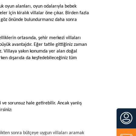
ocuk oyun alanları, oyun odalarıyla bebek
er için kiralık villalar öne çıkar. Birden fazla
ları göz önünde bulundurmanız daha sonra
lliklerin ortasında, şehir merkezi villaları
üyük avantajdır. Eğer tatile gittiğiniz zaman
iz. Villaya yakın konumda yer alan doğal
arken dışarıda da keşfedebileceğiniz tüm
fli ve sorunsuz hale getirebilir. Ancak yanlış
rsiniz:
rledikten sonra bütçeye uygun villaları aramak