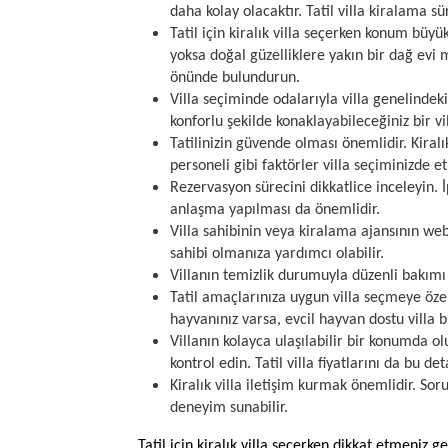
daha kolay olacaktır. Tatil villa kiralama 
Tatil için kiralık villa seçerken konum büyü
yoksa doğal güzelliklere yakın bir dağ evi 
önünde bulundurun.
Villa seçiminde odalarıyla villa genelindeki
konforlu şekilde konaklayabileceğiniz bir v
Tatilinizin güvende olması önemlidir. Kiral
personeli gibi faktörler villa seçiminizde etki
Rezervasyon sürecini dikkatlice inceleyin. İp
anlaşma yapılması da önemlidir.
Villa sahibinin veya kiralama ajansının web
sahibi olmanıza yardımcı olabilir.
Villanın temizlik durumuyla düzenli bakımı ön
Tatil amaçlarınıza uygun villa seçmeye özen
hayvanınız varsa, evcil hayvan dostu villa b
Villanın kolayca ulaşılabilir bir konumda
kontrol edin. Tatil villa fiyatlarını da bu 
Kiralık villa iletişim kurmak önemlidir. Soru
deneyim sunabilir.
Tatil için kiralık villa seçerken dikkat etmeniz 