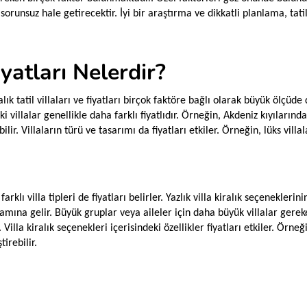
 sorunsuz hale getirecektir. İyi bir araştırma ve dikkatli planlama, tat
iyatları Nelerdir?
alık tatil villaları ve fiyatları birçok faktöre bağlı olarak büyük ölçüde d
i villalar genellikle daha farklı fiyatlıdır. Örneğin, Akdeniz kıyıların
ilir. Villaların türü ve tasarımı da fiyatları etkiler. Örneğin, lüks vill
lı villa tipleri de fiyatları belirler. Yazlık villa kiralık seçenekleri
lamına gelir. Büyük gruplar veya aileler için daha büyük villalar gerek
. Villa kiralık seçenekleri içerisindeki özellikler fiyatları etkiler. Örne
tirebilir.