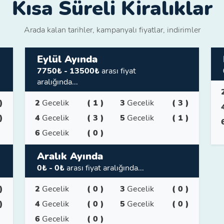
Kısa Süreli Kiralıklar
Arada kalan tarihler, kampanyalı fiyatlar, indirimler
Eylül Ayında
7750₺ - 13500₺
arası fiyat
aralığında...
)
2
Gecelik
( 1 )
3
Gecelik
( 3 )
)
4
Gecelik
( 3 )
5
Gecelik
( 1 )
6
Gecelik
( 0 )
Aralık Ayında
0₺ - 0₺
arası fiyat aralığında...
)
2
Gecelik
( 0 )
3
Gecelik
( 0 )
)
4
Gecelik
( 0 )
5
Gecelik
( 0 )
6
Gecelik
( 0 )