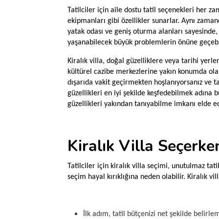
Tatilciler için aile dostu tatil seçenekleri her z
ekipmanları gibi özellikler sunarlar. Aynı zamand
yatak odası ve geniş oturma alanları sayesinde,
yaşanabilecek büyük problemlerin önüne geçebi
Kiralık villa, doğal güzelliklere veya tarihi yerle
kültürel cazibe merkezlerine yakın konumda olabi
dışarıda vakit geçirmekten hoşlanıyorsanız ve ta
güzellikleri en iyi şekilde keşfedebilmek adına 
güzellikleri yakından tanıyabilme imkanı elde ed
Kiralık Villa Seçerke
Tatilciler için kiralık villa seçimi, unutulmaz tat
seçim hayal kırıklığına neden olabilir. Kiralık v
İlk adım, tatil bütçenizi net şekilde belirle