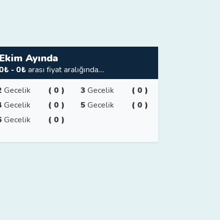
Ekim Ayında
0₺ - 0₺
arası fiyat aralığında...
2
Gecelik
( 0 )
3
Gecelik
( 0 )
4
Gecelik
( 0 )
5
Gecelik
( 0 )
6
Gecelik
( 0 )