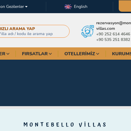
on Gezilenler
English
rezervasyon@mont
villas.com
HIZLI ARAMA YAP
+90 252 614 4646
+90 535 251 8382
ER
FIRSATLAR
OTELLERIMIZ
KURUM
MONTEBELLO VİLLAS