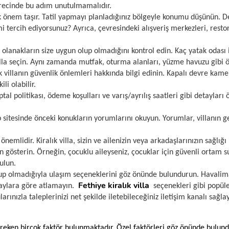
sürecinde bu adım unutulmamalıdır.
k önem taşır. Tatil yapmayı planladığınız bölgeyle konumu düşünün. Deni
mi tercih ediyorsunuz? Ayrıca, çevresindeki alışveriş merkezleri, resto
 olanakların size uygun olup olmadığını kontrol edin. Kaç yatak odası is
illa seçin. Aynı zamanda mutfak, oturma alanları, yüzme havuzu gibi öz
ık villanın güvenlik önlemleri hakkında bilgi edinin. Kapalı devre kame
li olabilir.
tal politikası, ödeme koşulları ve varış/ayrılış saatleri gibi detayları
 sitesinde önceki konukların yorumlarını okuyun. Yorumlar, villanın g
emlidir. Kiralık villa, sizin ve ailenizin veya arkadaşlarınızın sağlığı 
 gösterin. Örneğin, çocuklu aileyseniz, çocuklar için güvenli ortam su
ulun.
 olup olmadığıyla ulaşım seçeneklerini göz önünde bulundurun. Havali
Fethiye kiralık villa
detaylara göre atlamayın.
seçenekleri gibi popüler
larınızla taleplerinizi net şekilde iletebileceğiniz iletişim kanalı sağla
gereken birçok faktör bulunmaktadır. Özel faktörleri göz önünde bulundu