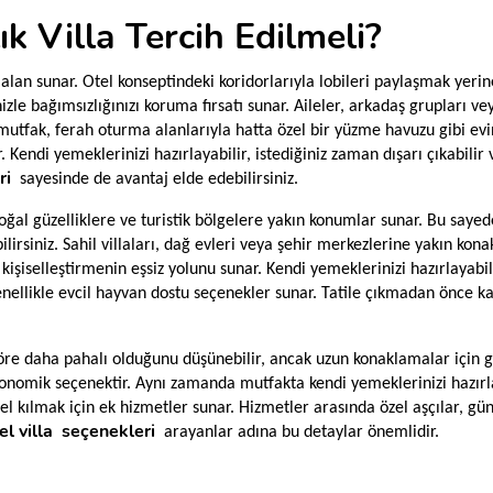
ık Villa Tercih Edilmeli?
zel alan sunar. Otel konseptindeki koridorlarıyla lobileri paylaşmak yerin
bağımsızlığınızı koruma fırsatı sunar. Aileler, arkadaş grupları veya ç
utfak, ferah oturma alanlarıyla hatta özel bir yüzme havuzu gibi eviniz
endi yemeklerinizi hazırlayabilir, istediğiniz zaman dışarı çıkabilir 
ri
sayesinde de avantaj elde edebilirsiniz.
oğal güzelliklere ve turistik bölgelere yakın konumlar sunar. Bu sayede ta
ilirsiniz. Sahil villaları, dağ evleri veya şehir merkezlerine yakın k
izi kişiselleştirmenin eşsiz yolunu sunar. Kendi yemeklerinizi hazırlayabil
 genellikle evcil hayvan dostu seçenekler sunar. Tatile çıkmadan önce ka
 göre daha pahalı olduğunu düşünebilir, ancak uzun konaklamalar için g
 ekonomik seçenektir. Aynı zamanda mutfakta kendi yemeklerinizi hazırl
el kılmak için ek hizmetler sunar. Hizmetler arasında özel aşçılar, gü
el villa
seçenekleri
arayanlar adına bu detaylar önemlidir.