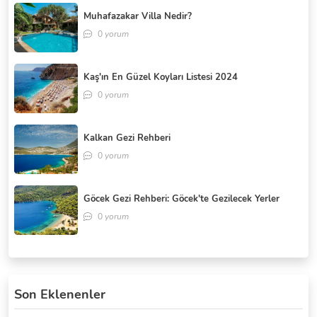
Muhafazakar Villa Nedir?
0
yorum
Kaş'ın En Güzel Koyları Listesi 2024
0
yorum
Kalkan Gezi Rehberi
0
yorum
Göcek Gezi Rehberi: Göcek'te Gezilecek Yerler
0
yorum
Son Eklenenler