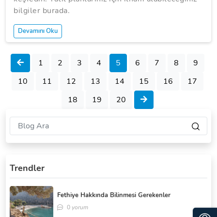
bilgiler burada.
Devamını Oku
1
2
3
4
5
6
7
8
9
10
11
12
13
14
15
16
17
18
19
20
Trendler
Fethiye Hakkında Bilinmesi Gerekenler
0
yorum