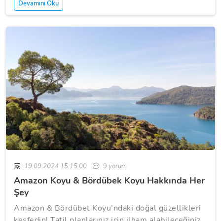
Devamını Oku
19.09.2024 15:15:00
9
yorum
Amazon Koyu & Bördübek Koyu Hakkında Her
Şey
Amazon & Bördübet Koyu’ndaki doğal güzellikleri
keşfedin! Tatil planlarınız için ilham alabileceğiniz