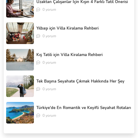
Uzaktan Çalışanlar İçin Kışın 4 Farklı Tatil Önerisi
0
yorum
Yılbaşı için Villa Kiralama Rehberi
0
yorum
Kış Tatili için Villa Kiralama Rehberi
0
yorum
Tek Başına Seyahate Çıkmak Hakkında Her Şey
0
yorum
Türkiye'de En Romantik ve Keyifli Seyahat Rotaları
0
yorum