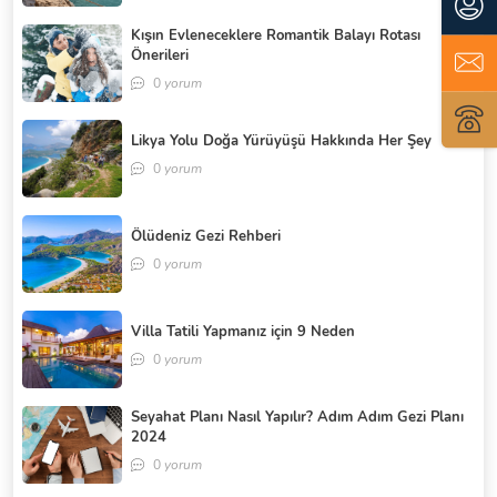
Kışın Evleneceklere Romantik Balayı Rotası
Önerileri
0
yorum
Likya Yolu Doğa Yürüyüşü Hakkında Her Şey
0
yorum
Ölüdeniz Gezi Rehberi
0
yorum
Villa Tatili Yapmanız için 9 Neden
0
yorum
Seyahat Planı Nasıl Yapılır? Adım Adım Gezi Planı
2024
0
yorum