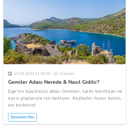
23.10.2024 11:45:00
9
yorum
Gemiler Adası Nerede & Nasıl Gidilir?
Ege'nin büyüleyici adası Gemiler, tarihi kalıntıları ve
eşsiz plajlarıyla sizi bekliyor. Keşfedin, huzur bulun,
anı biriktirin!
Devamını Oku