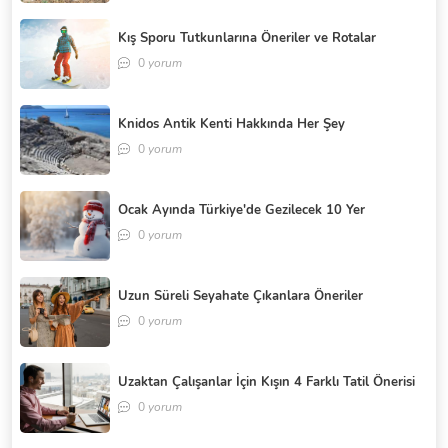
Kış Sporu Tutkunlarına Öneriler ve Rotalar
0
yorum
Knidos Antik Kenti Hakkında Her Şey
0
yorum
Ocak Ayında Türkiye'de Gezilecek 10 Yer
0
yorum
Uzun Süreli Seyahate Çıkanlara Öneriler
0
yorum
Uzaktan Çalışanlar İçin Kışın 4 Farklı Tatil Önerisi
0
yorum