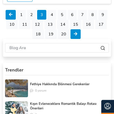
1
2
3
4
5
6
7
8
9
10
11
12
13
14
15
16
17
18
19
20
Trendler
Fethiye Hakkında Bilinmesi Gerekenler
0
yorum
Kışın Evleneceklere Romantik Balayı Rotası
Önerileri