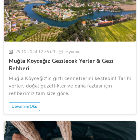
29.10.2024 12:35:00
9
yorum
Muğla Köyceğiz Gezilecek Yerler & Gezi
Rehberi
Muğla Köyceğiz'in gizli cennetlerini keşfedin! Tarihi
yerler, doğal güzellikler ve daha fazlası için
rehberimiz tam size göre.
Devamını Oku