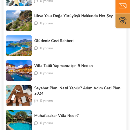
0
yorum
Likya Yolu Doğa Yürüyüşü Hakkında Her Şey
0
yorum
Ölüdeniz Gezi Rehberi
0
yorum
Villa Tatili Yapmanız için 9 Neden
0
yorum
Seyahat Planı Nasıl Yapılır? Adım Adım Gezi Planı
2024
0
yorum
Muhafazakar Villa Nedir?
0
yorum