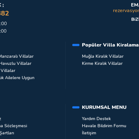
 ;
EM
rezervasyo
382
BiZ
2:00
:00
Popüler Villa Kiralama
anzaralı Villalar
Muğla Kiralık Villalar
Havuzlu Villalar
Kirme Kiralık Villalar
 Villalar
ık Ailelere Uygun
KURUMSAL MENU
z
Yardım Destek
ma Sözleşmesi
Havale Bildirim Formu
 Şartları
İletişim