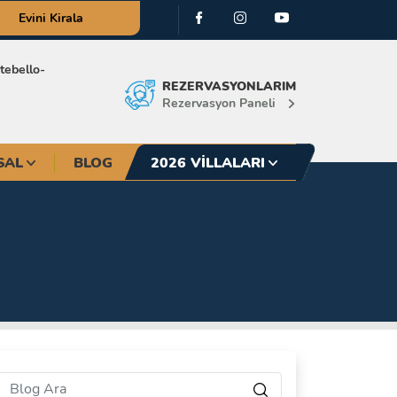
Evini Kirala
ebello-
REZERVASYONLARIM
Rezervasyon Paneli
SAL
BLOG
2026 VILLALARI