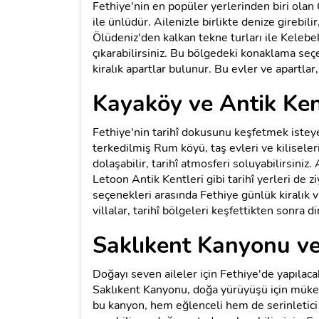
Fethiye'nin en popüler yerlerinden biri olan
ile ünlüdür. Ailenizle birlikte denize girebili
Ölüdeniz'den kalkan tekne turları ile Kelebek
çıkarabilirsiniz. Bu bölgedeki konaklama seç
kiralık apartlar bulunur. Bu evler ve apartlar, 
Kayaköy ve Antik Ken
Fethiye'nin tarihî dokusunu keşfetmek istey
terkedilmiş Rum köyü, taş evleri ve kiliseleri
dolaşabilir, tarihî atmosferi soluyabilirsini
Letoon Antik Kentleri gibi tarihî yerleri de 
seçenekleri arasında Fethiye günlük kiralık 
villalar, tarihî bölgeleri keşfettikten sonra
Saklıkent Kanyonu ve
Doğayı seven aileler için Fethiye'de yapılac
Saklıkent Kanyonu, doğa yürüyüşü için mükemm
bu kanyon, hem eğlenceli hem de serinletici b