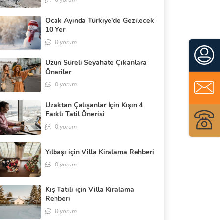
0
yorum
Ocak Ayında Türkiye'de Gezilecek
10 Yer
0
yorum
Uzun Süreli Seyahate Çıkanlara
Öneriler
0
yorum
Uzaktan Çalışanlar İçin Kışın 4
Farklı Tatil Önerisi
0
yorum
Yılbaşı için Villa Kiralama Rehberi
0
yorum
Kış Tatili için Villa Kiralama
Rehberi
0
yorum