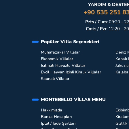
YARDIM & DESTEK
+90 535 251 8
Pzts / Cum
:
09:20 - 2
Cmts / Pzr
:
12:20 - 20
Popüler Villa Seçenekleri
Muhafazakar Villalar
Deniz M
Ekonomik Villalar
Kapalı 
Isıtmalı Havuzlu Villalar
Jakuzili
Evcil Hayvan İzinli Kiralık Villalar
Kalabal
Saunalı Villalar
MONTEBELLO VILLAS MENU
Hakkımızda
Ekibimi
Banka Hesapları
Kirala
İptal / İade Şartları
Gizlilik