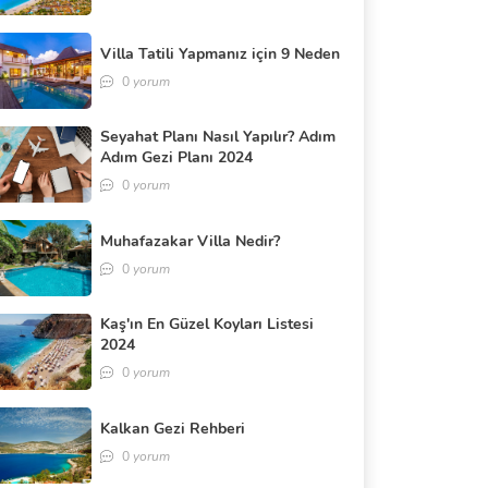
Villa Tatili Yapmanız için 9 Neden
0
yorum
Seyahat Planı Nasıl Yapılır? Adım
Adım Gezi Planı 2024
0
yorum
Muhafazakar Villa Nedir?
0
yorum
Kaş'ın En Güzel Koyları Listesi
2024
0
yorum
Kalkan Gezi Rehberi
0
yorum