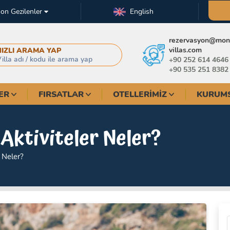
on Gezilenler
English
rezervasyon@mont
villas.com
HIZLI ARAMA YAP
+90 252 614 4646
+90 535 251 8382
ER
FIRSATLAR
OTELLERIMIZ
KURUM
 Aktiviteler Neler?
r Neler?