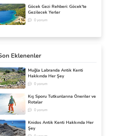
Göcek Gezi Rehberi: Göcek'te
Gezilecek Yerler
0
yorum
Son Eklenenler
Muğla Labranda Antik Kenti
Hakkında Her Şey
0
yorum
Kış Sporu Tutkunlarına Öneriler ve
Rotalar
0
yorum
Knidos Antik Kenti Hakkında Her
Şey