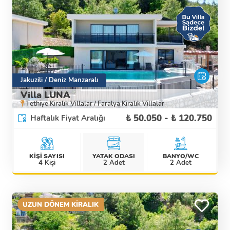
Jakuzili / Deniz Manzaralı
Villa LUNA
Fethiye Kiralık Villalar / Faralya Kiralık Villalar
₺ 50.050 - ₺ 120.750
Haftalık Fiyat Aralığı
KİŞİ SAYISI
YATAK ODASI
BANYO/WC
Detaylı İncele
4 Kişi
2 Adet
2 Adet
UZUN DÖNEM KİRALIK