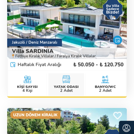
Jakuzili / Deniz Manzaralı
Villa SARDINIA
Fethiye Kiralık Villalar / Faralya Kiralık Villalar
₺ 50.050 - ₺ 120.750
Haftalık Fiyat Aralığı
KİŞİ SAYISI
YATAK ODASI
BANYO/WC
Detaylı İncele
4 Kişi
2 Adet
2 Adet
UZUN DÖNEM KİRALIK