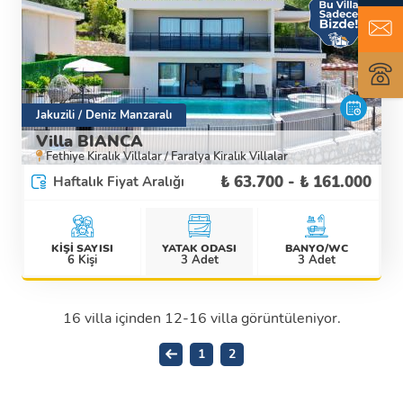
Jakuzili / Deniz Manzaralı
Villa BIANCA
Fethiye Kiralık Villalar / Faralya Kiralık Villalar
₺ 63.700 - ₺ 161.000
Haftalık Fiyat Aralığı
KİŞİ SAYISI
YATAK ODASI
BANYO/WC
Detaylı İncele
6 Kişi
3 Adet
3 Adet
16 villa içinden 12-16 villa görüntüleniyor.
1
2