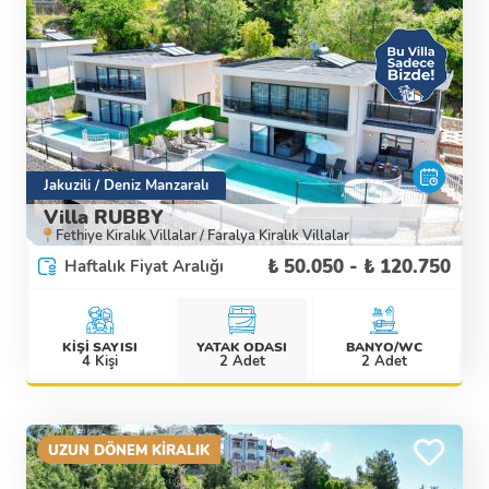
Jakuzili / Deniz Manzaralı
Villa RUBBY
Fethiye Kiralık Villalar / Faralya Kiralık Villalar
₺ 50.050 - ₺ 120.750
Haftalık Fiyat Aralığı
KİŞİ SAYISI
YATAK ODASI
BANYO/WC
Detaylı İncele
4 Kişi
2 Adet
2 Adet
UZUN DÖNEM KİRALIK