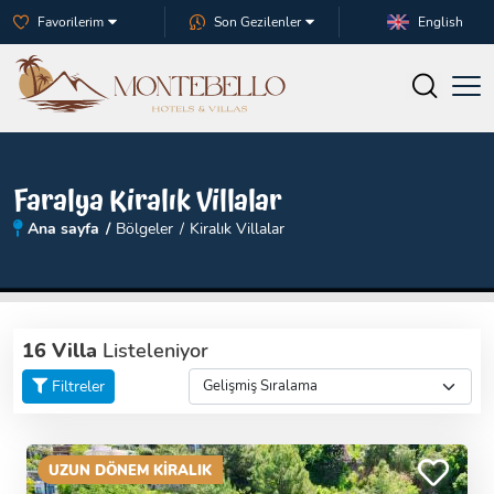
Favorilerim
Son Gezilenler
English
Faralya Kiralık Villalar
Ana sayfa
Bölgeler
Kiralık Villalar
16 Villa
Listeleniyor
Filtreler
UZUN DÖNEM KİRALIK